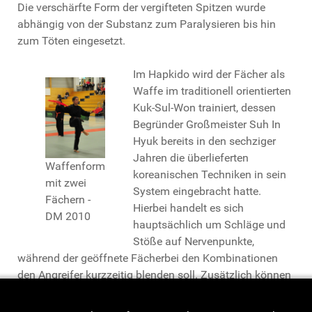
Die verschärfte Form der vergifteten Spitzen wurde
abhängig von der Substanz zum Paralysieren bis hin
zum Töten eingesetzt.
Im Hapkido wird der Fächer als
Waffe im traditionell orientierten
Kuk-Sul-Won trainiert, dessen
Begründer Großmeister Suh In
Hyuk bereits in den sechziger
Jahren die überlieferten
Waffenform
koreanischen Techniken in sein
mit zwei
System eingebracht hatte.
Fächern -
Hierbei handelt es sich
DM 2010
hauptsächlich um Schläge und
Stöße auf Nervenpunkte,
während der geöffnete Fächerbei den Kombinationen
den Angreifer kurzzeitig blenden soll. Zusätzlich können
mit dem zusammengelegten Fächer jederzeit die
Techniken des Tan-Pong angewandt werden.