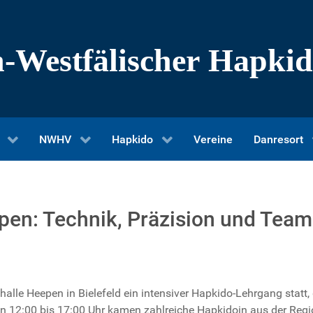
NWHV
Hapkido
Vereine
Danresort
pen: Technik, Präzision und Team
alle Heepen in Bielefeld ein intensiver Hapkido-Lehrgang statt
on 12:00 bis 17:00 Uhr kamen zahlreiche Hapkidoin aus der Re