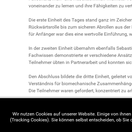
voneinander zu lernen und ihre Fähigkeiten zu vert
Die erste Einheit des Tages stand ganz im Zeichen
Rückwärtsrolle bis zum sicheren Abrollen aus der
für Anfänger war dies eine wertvolle Einführung, 
In der zweiten Einheit übernahm ebenfalls Sebasti
Fachwissen demonstrierte er verschiedene Ansätze,
Teilnehmer übten in Partnerarbeit und konnten si
Den Abschluss bildete die dritte Einheit, geleit
Verständnis für biomechanische Zusammenhänge ze
Die Teilnehmer waren gefordert, konzentriert zu ar
Der Lehrgang zeichnete sich durch eine angenehm
beiden Referenten für ihre engagierte und kompete
Wir nutzen Cookies auf unserer Website. Einige von ihnen 
(Tracking Cookies). Sie können selbst entscheiden, ob Sie 