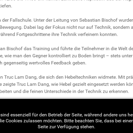
iefen.
 der Fallschule. Unter der Leitung von Sebastian Bischof wurden
 Bewegung. Dabei lag der Fokus nicht nur auf Technik, sondern 
während Fortgeschrittene ihre Technik verfeinern konnten.
an Bischof das Training und führte die Teilnehmer in die Welt d
 wie man den Gegner kontrolliert zu Boden bringt – stets unter 
ch gegenseitig wertvolles Feedback geben.
et von Truc Lam Dang, die sich den Hebeltechniken widmete. Mit 
igte Truc Lam Dang, wie Hebel gezielt eingesetzt werden könn
beiten und die feinen Unterschiede in der Technik zu erkennen.
e Trainingsatmosphäre, hohe Konzentration und gegenseitige Un
nte Leitung sowie an alle Teilnehmer für ihre Motivation und Dis
sind essenziell für den Betrieb der Seite, während andere uns h
die Cookies zulassen möchten. Bitte beachten Sie, dass bei ein
Seite zur Verfügung stehen.