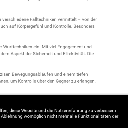
 verschiedene Falltechniken vermittelt – von der
auch auf Körpergefühl und Kontrolle. Besonders
er Wurftechniken ein. Mit viel Engagement und
dem Aspekt der Sicherheit und Effektivität. Die
präzisen Bewegungsabläufen und einem tiefen
en, um Kontrolle über den Gegner zu erlangen.
terstützung aus. Ein herzlicher Dank geht an die
ziplin.
elfen, diese Website und die Nutzererfahrung zu verbessern
er Ablehnung womöglich nicht mehr alle Funktionalitäten der