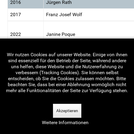
2016
Jürgen Rath
2017
Franz Josef Wolf
2022
Janine Poque
2023
Jürgen Rath
Wir nutzen Cookies auf unserer Website. Einige von ihnen
sind essenziell für den Betrieb der Seite, während andere
2024
Simon Pfeifer
uns helfen, diese Website und die Nutzererfahrung zu
verbessern (Tracking Cookies). Sie können selbst
entscheiden, ob Sie die Cookies zulassen möchten. Bitte
beachten Sie, dass bei einer Ablehnung womöglich nicht
mehr alle Funktionalitäten der Seite zur Verfügung stehen.
Akzeptieren
Weitere Informationen
© 1998 - 2026 NWHV e. V.