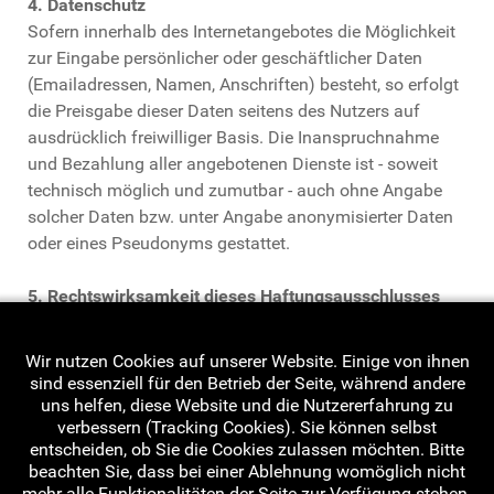
4. Datenschutz
Sofern innerhalb des Internetangebotes die Möglichkeit
zur Eingabe persönlicher oder geschäftlicher Daten
(Emailadressen, Namen, Anschriften) besteht, so erfolgt
die Preisgabe dieser Daten seitens des Nutzers auf
ausdrücklich freiwilliger Basis. Die Inanspruchnahme
und Bezahlung aller angebotenen Dienste ist - soweit
technisch möglich und zumutbar - auch ohne Angabe
solcher Daten bzw. unter Angabe anonymisierter Daten
oder eines Pseudonyms gestattet.
5. Rechtswirksamkeit dieses Haftungsausschlusses
Dieser Haftungsausschluss ist als Teil des
Internetangebotes zu betrachten, von dem aus auf diese
Wir nutzen Cookies auf unserer Website. Einige von ihnen
Seite verwiesen wurde. Sofern Teile oder einzelne
sind essenziell für den Betrieb der Seite, während andere
Formulierungen dieses Textes der geltenden Rechtslage
uns helfen, diese Website und die Nutzererfahrung zu
verbessern (Tracking Cookies). Sie können selbst
nicht, nicht mehr oder nicht vollständig entsprechen
entscheiden, ob Sie die Cookies zulassen möchten. Bitte
sollten, bleiben die übrigen Teile des Dokumentes in
beachten Sie, dass bei einer Ablehnung womöglich nicht
ihrem Inhalt und ihrer Gültigkeit davon unberührt.
mehr alle Funktionalitäten der Seite zur Verfügung stehen.